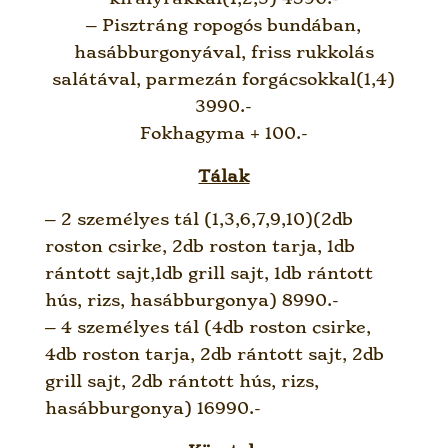
– Pisztráng ropogós bundában,
hasábburgonyával, friss rukkolás
salátával, parmezán forgácsokkal(1,4)
3990.-
Fokhagyma + 100.-
Tálak
– 2 személyes tál (1,3,6,7,9,10)(2db
roston csirke, 2db roston tarja, 1db
rántott sajt,1db grill sajt, 1db rántott
hús, rizs, hasábburgonya) 8990.-
– 4 személyes tál (4db roston csirke,
4db roston tarja, 2db rántott sajt, 2db
grill sajt, 2db rántott hús, rizs,
hasábburgonya) 16990.-