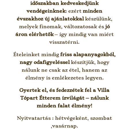
időszakban kedveskedjünk
vendégeinknek
: ezért
minden
évszakhoz új ajánlatokkal
készülünk,
melyek finomak, változatosak és
jó
áron elérhetők
– így mindig van miért
visszatérni.
Ételeinket mindig
friss alapanyagokból,
nagy odafigyeléssel
készítjük, hogy
nálunk ne csak az étel, hanem az
élmény is emlékezetes legyen.
Gyertek el, és fedezzétek fel a Villa
Tópart Étterem ízvilágát – nálunk
minden falat élmény!
Nyitvatartás : hétvégeként, szombat
,vasárnap.