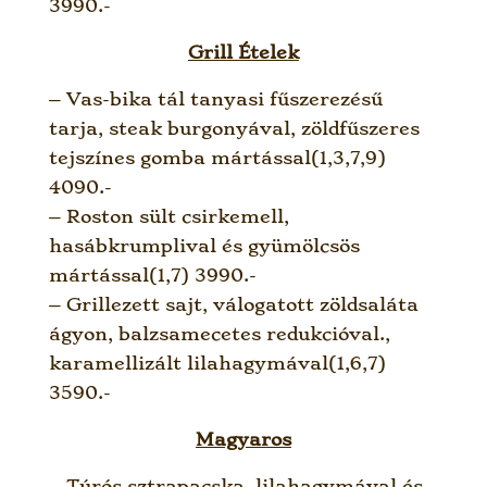
3990.-
Grill Ételek
– Vas-bika tál tanyasi fűszerezésű
tarja, steak burgonyával, zöldfűszeres
tejszínes gomba mártással(1,3,7,9)
4090.-
– Roston sült csirkemell,
hasábkrumplival és gyümölcsös
mártással(1,7) 3990.-
– Grillezett sajt, válogatott zöldsaláta
ágyon, balzsamecetes redukcióval.,
karamellizált lilahagymával(1,6,7)
3590.-
Magyaros
– Túrós sztrapacska, lilahagymával és