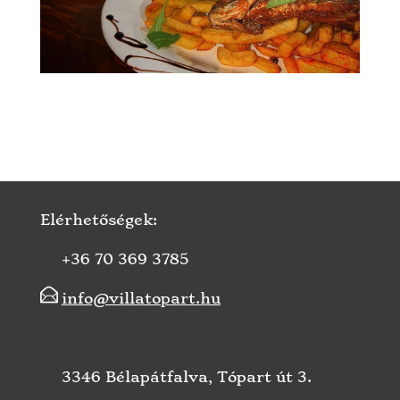
Elérhetőségek:
+36 70 369 3785
info@villatopart.hu
3346 Bélapátfalva, Tópart út 3.
GPS: 48.059209 , 20.36802