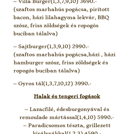
– Villa Burger(1,3,7,9,10) 3690.-
(szaftos marhahús pogácsa, pirított
bacon, házi lilahagyma lekvár, BBQ
szósz, friss zöldségek és ropogós
buciban tálalva)
– Sajtburger(1,3,9,10) 2990.-
(szaftos marhahús pogácsa,házi , házi
hamburger szósz, friss zöldségek és
ropogós buciban tálalva)
– Gyros tál(1,3,7,10,12) 3990.-
Halak és tengeri fogások
– Lazacfilé, édesburgonyával és
remoulade mártással(1,4,10) 5990.-
– Paradicsomos tészta, grillezett
királyrákkal(1,2,3) 4590.-