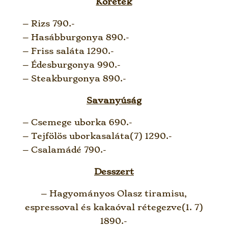
Köretek
– Rizs 790.-
– Hasábburgonya 890.-
– Friss saláta 1290.-
– Édesburgonya 990.-
– Steakburgonya 890.-
Savanyúság
– Csemege uborka 690.-
– Tejfölös uborkasaláta(7) 1290.-
– Csalamádé 790.-
Desszert
– Hagyományos Olasz tiramisu,
espressoval és kakaóval rétegezve(1. 7)
1890.-