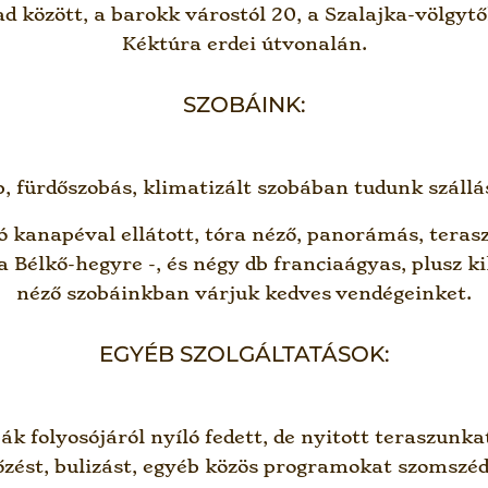
d között, a barokk várostól 20, a Szalajka-völgyt
Kéktúra erdei útvonalán.
SZOBÁINK:
, fürdőszobás, klimatizált szobában tudunk szállás
tó kanapéval ellátott, tóra néző, panorámás, tera
 a Bélkő-hegyre -, és négy db franciaágyas, plusz 
néző szobáinkban várjuk kedves vendégeinket.
EGYÉB SZOLGÁLTATÁSOK:
k folyosójáról nyíló fedett, de nyitott teraszunkat
főzést, bulizást, egyéb közös programokat szomsz