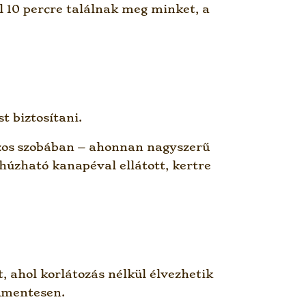
ől 10 percre találnak meg minket, a
t biztosítani.
szos szobában – ahonnan nagyszerű
kihúzható kanapéval ellátott, kertre
, ahol korlátozás nélkül élvezhetik
édmentesen.