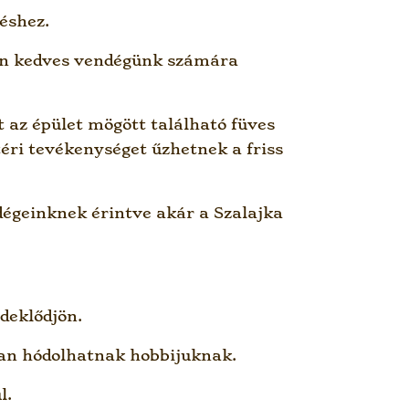
éshez.
en kedves vendégünk számára
 az épület mögött található füves
éri tevékenységet űzhetnek a friss
dégeinknek érintve akár a Szalajka
deklődjön.
ban hódolhatnak hobbijuknak.
l.