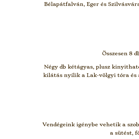
Bélapátfalván, Eger és Szilvásvára
Összesen 8 db
Négy db kétágyas, plusz kinyitha
kilátás nyílik a Lak-völgyi tóra és
Vendégeink igénybe vehetik a szobá
a sütést, 