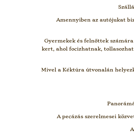
Száll
Amennyiben az autójukat bi
Gyermekek és felnőttek számára e
kert, ahol focizhatnak, tollasozh
Mivel a Kéktúra útvonalán helyezk
Panorámás
A pecázás szerelmesei közve
A