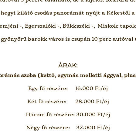
-hegyi kilátó csodás panorámát nyújt a Kékestől a 
Demjéni -, Egerszalóki -, Bükkszéki -, Miskolc tapol
 gyönyörű barokk város is csupán 10 perc autóval 
ÁRAK:
orámás szoba (kettő, egymás melletti ággyal, plu
Egy fő részére: 16.000 Ft/éj
Két fő részére: 28.000 Ft/éj
Három fő részére: 30.000 Ft/éj
Négy fő részére: 32.000 Ft/éj