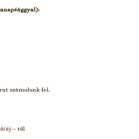
kanapéággyal):
rat számolunk fel.
ő/éj – től