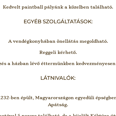
Kedvelt paintball pályánk a közelben található.
EGYÉB SZOLGÁLTATÁSOK:
A vendégkonyhában önellátás megoldható.
Reggeli kérhető.
zés a házban lévő éttermünkben kedvezményesen 
LÁTNIVALÓK:
 1232-ben épült, Magyarországon egyedüli épségbe
Apátság.
autóval 5 percre található, de a kijelölt Kéktúra ú