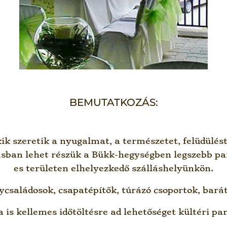
BEMUTATKOZÁS:
k szeretik a nyugalmat, a természetet, felüdülést
lódásban lehet részük a Bükk-hegységben legszebb 
es területen elhelyezkedő szálláshelyünkön.
ycsaládosok, csapatépítők, túrázó csoportok, barát
 is kellemes időtöltésre ad lehetőséget kültéri p