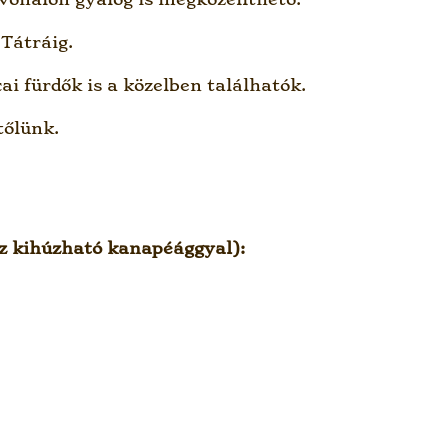
Tátráig.
cai fürdők is a közelben találhatók.
tőlünk.
sz kihúzható kanapéággyal):