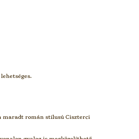
lehetséges.
n maradt román stílusú Ciszterci
tvonalon gyalog is megközelíthető.