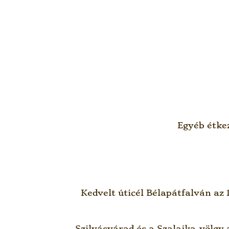
Egyéb étke
Kedvelt úticél Bélapátfalván az
Szilvásvárad és a Szalajka-völgy 