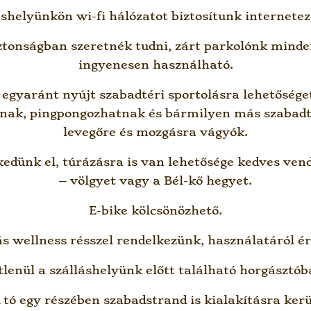
áshelyünkön wi-fi hálózatot biztosítunk internetez
ztonságban szeretnék tudni, zárt parkolónk mind
ingyenesen használható.
gyaránt nyújt szabadtéri sportolásra lehetőséget
atnak, pingpongozhatnak és bármilyen más szabadt
levegőre és mozgásra vágyók.
edünk el, túrázásra is van lehetősége kedves ven
– völgyet vagy a Bél-kő hegyet.
E-bike kölcsönözhető.
 wellness résszel rendelkezünk, használatáról ér
tlenül a szálláshelyünk előtt található horgásztó
 tó egy részében szabadstrand is kialakításra kerü