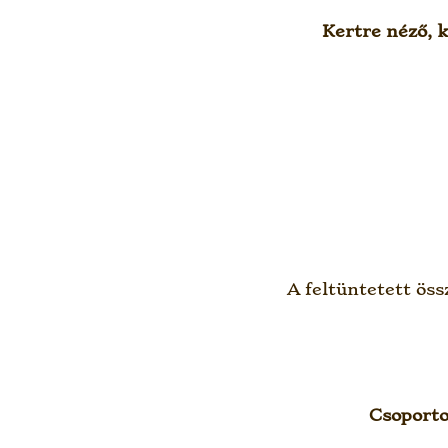
Kertre néző, 
A feltüntetett ös
Csoporto